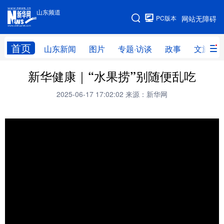
山东频道
手机版
PC版本
网站无障碍
网站地图
首页
山东新闻
图片
专题·访谈
政事
文旅
新华健康｜“水果捞”别随便乱吃
学习进行时
高层
时政
人事
2025-06-17 17:02:02
来源：新华网
国际
财经
网评
港澳
台湾
思客智库
全球连线
教育
科技
科普
体育
文化
健康
军事
访谈
视频
图片
中央文件
金融
汽车
食品
人居
信息化
乡村振兴
溯源中国
城市
旅游
能源