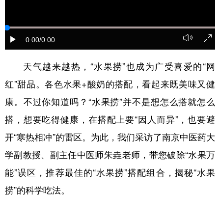
English
Español
Français
عربى
0:00
/0:00
Русский язык
日本語
한국어
Deutsch
Português
天气越来越热，“水果捞”也成为广受喜爱的“网
红”甜品。各色水果+酸奶的搭配，看起来既美味又健
康。不过你知道吗？“水果捞”并不是想怎么搭就怎么
搭，想要吃得健康，在搭配上要“因人而异”，也要避
开“寒热相冲”的雷区。为此，我们采访了南京中医药大
学副教授、副主任中医师朱垚老师，带您破除“水果万
能”误区，推荐最佳的“水果捞”搭配组合，揭秘“水果
捞”的科学吃法。