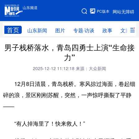
山东频道
手机版
PC版本
网站无障碍
网站地图
首页
山东新闻
图片
专题·访谈
政事
文旅
男子栈桥落水，青岛四勇士上演“生命接
学习进行时
高层
时政
人事
力”
国际
财经
网评
港澳
2025-12-12 11:12:18
来源：大众新闻
台湾
思客智库
全球连线
教育
12月8日清晨，青岛栈桥。寒风掠过海面，卷起细
科技
科普
体育
文化
碎的浪，景区刚刚苏醒，突然，一声惊呼撕裂了平静
健康
军事
访谈
视频
——
图片
中央文件
金融
汽车
“有人掉海里了！快来救人！”
食品
人居
信息化
乡村振兴
溯源中国
城市
旅游
能源