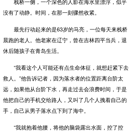
栈桥一侧，一个深色的人影在海水里漂浮，似乎
没有了动静。时间，在那一刻骤然收紧。
会展
彩票
娱乐
时尚
悦读
公益
书画
一带一路
最先行动起来的是63岁的马亮，一位每天来栈桥
亚太网
上市公司
投教基地
晨跑的老人。他老家在辽宁，曾在吉林四平当兵，退
休后随孩子在青岛生活。
地方频道
“我看这个人可能还有点生命体征，就想赶紧下去
首页
山东新闻
图片
专题·访谈
救人。”他告诉记者，因为落水者的位置距离台阶太
政事
文旅
社会民生
山东产经
远，如果他从台阶下水，再走过去会浪费时间，于是
文娱
融媒秀
地市
科教
他把自己的手机交给路人，又叫了几个人拽着自己的
手，自己从男子落水点下到了海中。
健康
微视齐鲁
“我就抱着他腰，将他的脑袋露出水面，控了控
多语种频道