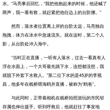
水。”马亮事后回忆，“我把他抱起来的时候，他还喊了
English
Español
Français
عربى
两声，我一看有救，就赶紧把他往边上的台阶挪。”
Русский язык
日本語
한국어
然而，落水者位置离上岸的台阶太远，马亮独自
Deutsch
Português
拖拽，体力在冰水中急速流失。就在这时，第二个人
影，从台阶处冲入海中。
“当时正在直播，一听有人落水，过去一看真有人
浮在水面上，一个大哥最先跳下水，连想都没想，我
就脱下外套下水救人。”第二位下水的是45岁的李视
昌，他多年在栈桥喂海鸥并直播，被称为“鸥爸”。
与此同时，正带着相机在栈桥拍照游玩的市民邬
存属也伸出援手。听到呼救后，他就赶往了事发地