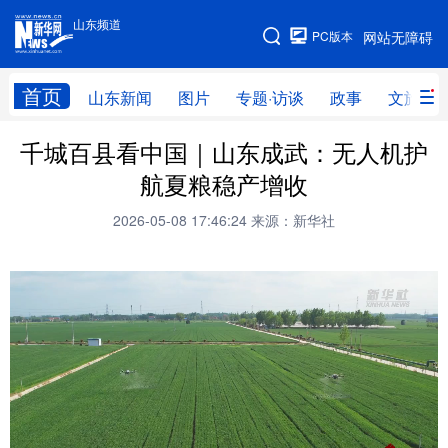
山东频道
手机版
PC版本
网站无障碍
网站地图
首页
山东新闻
图片
专题·访谈
政事
文旅
千城百县看中国｜山东成武：无人机护
学习进行时
高层
时政
人事
航夏粮稳产增收
国际
财经
网评
港澳
2026-05-08 17:46:24
来源：新华社
台湾
思客智库
全球连线
教育
科技
科普
体育
文化
健康
军事
访谈
视频
图片
中央文件
金融
汽车
食品
人居
信息化
乡村振兴
溯源中国
城市
旅游
能源