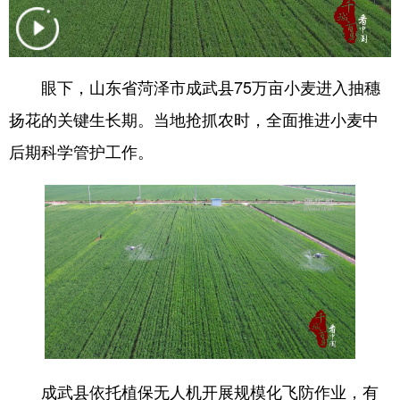
会展
彩票
娱乐
时尚
悦读
公益
书画
一带一路
眼下，山东省菏泽市成武县75万亩小麦进入抽穗
亚太网
上市公司
投教基地
扬花的关键生长期。当地抢抓农时，全面推进小麦中
后期科学管护工作。
地方频道
首页
山东新闻
图片
专题·访谈
政事
文旅
社会民生
山东产经
文娱
融媒秀
地市
科教
健康
微视齐鲁
成武县依托植保无人机开展规模化飞防作业，有
多语种频道