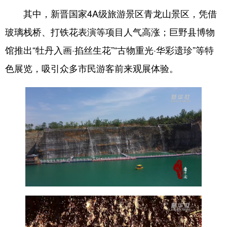
其中，新晋国家4A级旅游景区青龙山景区，凭借
English
Español
Français
عربى
玻璃栈桥、打铁花表演等项目人气高涨；巨野县博物
Русский язык
日本語
한국어
馆推出“牡丹入画·掐丝生花”“古物重光·华彩遗珍”等特
Deutsch
Português
色展览，吸引众多市民游客前来观展体验。