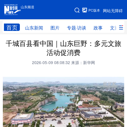
山东频道
手机版
PC版本
网站无障碍
网站地图
首页
山东新闻
图片
专题·访谈
政事
文旅
千城百县看中国｜山东巨野：多元文旅
学习进行时
高层
时政
人事
活动促消费
国际
财经
网评
港澳
2026-05-09 08:08:32
来源：新华网
台湾
思客智库
全球连线
教育
科技
科普
体育
文化
健康
军事
访谈
视频
图片
中央文件
金融
汽车
食品
人居
信息化
乡村振兴
溯源中国
城市
旅游
能源