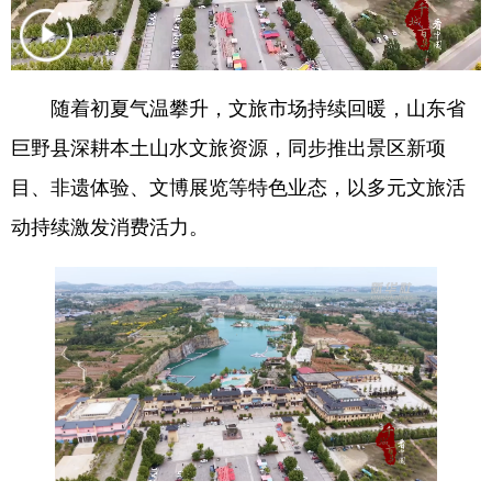
会展
彩票
娱乐
时尚
悦读
公益
书画
一带一路
随着初夏气温攀升，文旅市场持续回暖，山东省
亚太网
上市公司
投教基地
巨野县深耕本土山水文旅资源，同步推出景区新项
目、非遗体验、文博展览等特色业态，以多元文旅活
地方频道
动持续激发消费活力。
首页
山东新闻
图片
专题·访谈
政事
文旅
社会民生
山东产经
文娱
融媒秀
地市
科教
健康
微视齐鲁
多语种频道