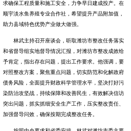
求确保工程质量和施工安全，力争早日建成投产。在
顺宇淡水鱼养殖专业合作社，希望提升产品附加值，
English
Español
Français
عربى
助力县域特色优势产业做大做强。
Русский язык
日本語
한국어
Deutsch
Português
林武主持召开座谈会，听取潍坊市整改任务落实
和省督导组实地督导情况汇报，对潍坊市整改成效给
予肯定，指出存在问题，提出工作要求。他强调，要
对照整改方案，聚焦重点问题，切实防范和化解政府
债务风险，全面提升财政科学管理水平，坚决打好污
染防治攻坚战，持续保障和改善民生，有效解决信访
突出问题，抓实抓细安全生产工作，压实整改责任、
加强督导问效，确保按期完成整改任务。
按照中央要求和省委安排，林武对潍坊市委主要