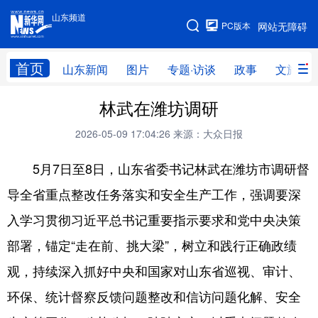
山东频道
手机版
PC版本
网站无障碍
网站地图
首页
山东新闻
图片
专题·访谈
政事
文旅
林武在潍坊调研
学习进行时
高层
时政
人事
2026-05-09 17:04:26
来源：大众日报
国际
财经
网评
港澳
5月7日至8日，山东省委书记林武在潍坊市调研督
台湾
思客智库
全球连线
教育
导全省重点整改任务落实和安全生产工作，强调要深
科技
科普
体育
文化
入学习贯彻习近平总书记重要指示要求和党中央决策
健康
军事
访谈
视频
部署，锚定“走在前、挑大梁”，树立和践行正确政绩
图片
中央文件
金融
汽车
观，持续深入抓好中央和国家对山东省巡视、审计、
食品
人居
信息化
乡村振兴
环保、统计督察反馈问题整改和信访问题化解、安全
溯源中国
城市
旅游
能源