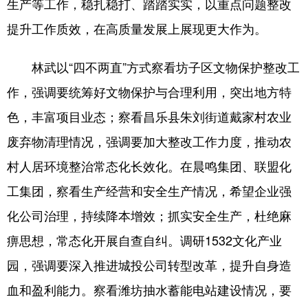
生产等工作，稳扎稳打、踏踏实实，以重点问题整改
提升工作质效，在高质量发展上展现更大作为。
会展
彩票
娱乐
时尚
悦读
公益
书画
一带一路
林武以“四不两直”方式察看坊子区文物保护整改工
亚太网
上市公司
投教基地
作，强调要统筹好文物保护与合理利用，突出地方特
色，丰富项目业态；察看昌乐县朱刘街道戴家村农业
地方频道
废弃物清理情况，强调要加大整改工作力度，推动农
村人居环境整治常态化长效化。在晨鸣集团、联盟化
首页
山东新闻
图片
专题·访谈
工集团，察看生产经营和安全生产情况，希望企业强
政事
文旅
社会民生
山东产经
化公司治理，持续降本增效；抓实安全生产，杜绝麻
文娱
融媒秀
地市
科教
痹思想，常态化开展自查自纠。调研1532文化产业
健康
微视齐鲁
园，强调要深入推进城投公司转型改革，提升自身造
血和盈利能力。察看潍坊抽水蓄能电站建设情况，要
多语种频道