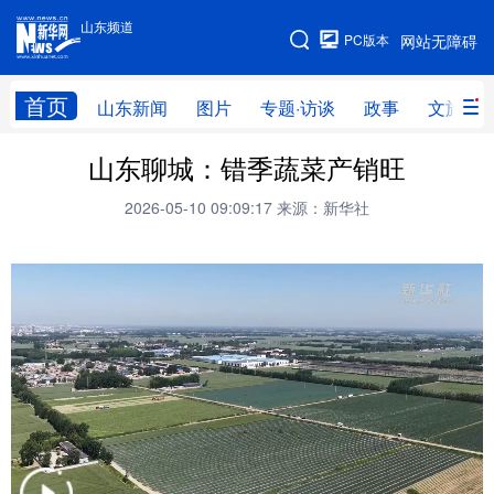
山东频道
手机版
PC版本
网站无障碍
网站地图
首页
山东新闻
图片
专题·访谈
政事
文旅
山东聊城：错季蔬菜产销旺
学习进行时
高层
时政
人事
2026-05-10 09:09:17
来源：新华社
国际
财经
网评
港澳
台湾
思客智库
全球连线
教育
科技
科普
体育
文化
健康
军事
访谈
视频
图片
中央文件
金融
汽车
食品
人居
信息化
乡村振兴
溯源中国
城市
旅游
能源