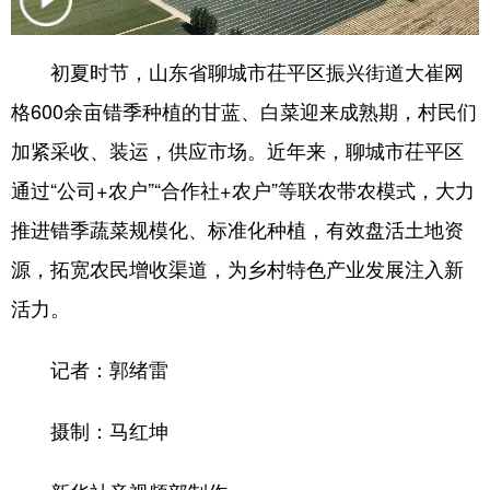
会展
彩票
娱乐
时尚
初夏时节，山东省聊城市茌平区振兴街道大崔网
悦读
公益
书画
一带一路
格600余亩错季种植的甘蓝、白菜迎来成熟期，村民们
亚太网
上市公司
投教基地
加紧采收、装运，供应市场。近年来，聊城市茌平区
通过“公司+农户”“合作社+农户”等联农带农模式，大力
地方频道
推进错季蔬菜规模化、标准化种植，有效盘活土地资
源，拓宽农民增收渠道，为乡村特色产业发展注入新
首页
山东新闻
图片
专题·访谈
活力。
政事
文旅
社会民生
山东产经
文娱
融媒秀
地市
科教
记者：郭绪雷
健康
微视齐鲁
摄制：马红坤
多语种频道