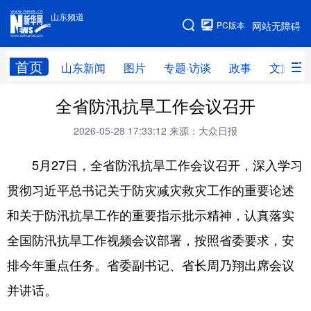
山东频道
手机版
PC版本
网站无障碍
网站地图
首页
山东新闻
图片
专题·访谈
政事
文旅
全省防汛抗旱工作会议召开
学习进行时
高层
时政
人事
2026-05-28 17:33:12
来源：大众日报
国际
财经
网评
港澳
5月27日，全省防汛抗旱工作会议召开，深入学习
台湾
思客智库
全球连线
教育
贯彻习近平总书记关于防灾减灾救灾工作的重要论述
科技
科普
体育
文化
和关于防汛抗旱工作的重要指示批示精神，认真落实
健康
军事
访谈
视频
全国防汛抗旱工作视频会议部署，按照省委要求，安
图片
中央文件
金融
汽车
排今年重点任务。省委副书记、省长周乃翔出席会议
食品
人居
信息化
乡村振兴
并讲话。
溯源中国
城市
旅游
能源