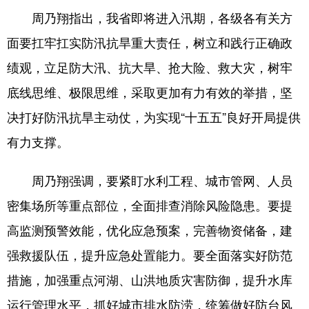
周乃翔指出，我省即将进入汛期，各级各有关方
会展
彩票
娱乐
时尚
面要扛牢扛实防汛抗旱重大责任，树立和践行正确政
悦读
公益
书画
一带一路
绩观，立足防大汛、抗大旱、抢大险、救大灾，树牢
亚太网
上市公司
投教基地
底线思维、极限思维，采取更加有力有效的举措，坚
决打好防汛抗旱主动仗，为实现“十五五”良好开局提供
地方频道
有力支撑。
首页
山东新闻
图片
专题·访谈
周乃翔强调，要紧盯水利工程、城市管网、人员
政事
文旅
社会民生
山东产经
密集场所等重点部位，全面排查消除风险隐患。要提
文娱
融媒秀
地市
科教
高监测预警效能，优化应急预案，完善物资储备，建
强救援队伍，提升应急处置能力。要全面落实好防范
健康
微视齐鲁
措施，加强重点河湖、山洪地质灾害防御，提升水库
运行管理水平，抓好城市排水防涝，统筹做好防台风
多语种频道