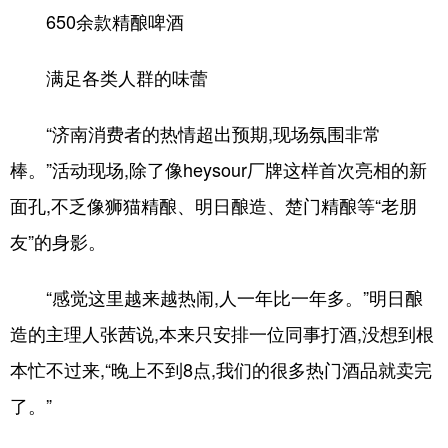
650余款精酿啤酒
会展
彩票
娱乐
时尚
满足各类人群的味蕾
悦读
公益
书画
一带一路
亚太网
上市公司
投教基地
“济南消费者的热情超出预期,现场氛围非常
棒。”活动现场,除了像heysour厂牌这样首次亮相的新
地方频道
面孔,不乏像狮猫精酿、明日酿造、楚门精酿等“老朋
友”的身影。
首页
山东新闻
图片
专题·访谈
政事
文旅
社会民生
山东产经
“感觉这里越来越热闹,人一年比一年多。”明日酿
文娱
融媒秀
地市
科教
造的主理人张茜说,本来只安排一位同事打酒,没想到根
本忙不过来,“晚上不到8点,我们的很多热门酒品就卖完
健康
微视齐鲁
了。”
多语种频道