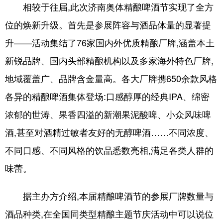
相较于往届,此次济南奥体精酿啤酒节实现了全方
English
Español
Français
عربى
位的焕新升级。首先是参展阵容与酒品体量的显著提
升——活动集结了76家国内外优质精酿厂牌,涵盖本土
Русский язык
日本語
한국어
新锐品牌、国内头部精酿机构以及多家海外特色厂牌,
Deutsch
Português
地域覆盖广、品牌含金量高。各大厂牌携650余款风格
各异的精酿啤酒集体登场:口感醇厚的经典IPA、绵密
浓郁的世涛、果香四溢的新潮果泥酸啤、小众风味啤
酒,甚至对酒精过敏者友好的无醇啤酒……不同浓度、
不同口感、不同风格的饮品悉数亮相,满足各类人群的
味蕾。
据主办方介绍,本届精酿啤酒节的参展厂牌数量与
酒品种类,在全国同类型精酿主题节庆活动中可以说位