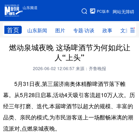
山东频道
手机版
PC版本
网站无障碍
网站地图
首页
山东新闻
图片
专题·访谈
政事
文旅
燃动泉城夜晚 这场啤酒节为何如此让
学习进行时
高层
时政
人事
人“上头”
国际
财经
网评
港澳
2026-06-02 12:06:57
来源：齐鲁晚报
台湾
思客智库
全球连线
教育
5月31日夜,第三届济南奥体精酿啤酒节落下帷
科技
科普
体育
文化
幕。从5月28日启幕,活动4天吸引客流超10万人次。历
健康
军事
访谈
视频
经三年打磨、迭代,本届啤酒节以超大的规模、丰富的
图片
中央文件
金融
汽车
品类、亲民的模式,为市民游客送上一场酣畅淋漓的潮
食品
人居
信息化
乡村振兴
流派对,点燃泉城夜晚。
溯源中国
城市
旅游
能源