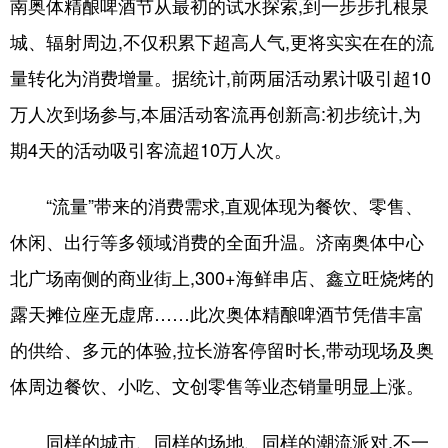
南奥体精酿啤酒节从最初的试水探索,到一步步扎根泉
城、辐射周边,不仅积累下超高人气,更将实实在在的流
量转化为消费增量。据统计,前两届活动累计吸引超10
万人次到场参与,本届活动客流再创新高:初步统计,为
期4天的活动吸引客流超10万人次。
“流量”带来的消费需求,直观体现为餐饮、零售、
休闲、出行等多领域消费的全面升温。济南奥体中心
北广场南侧的商业街上,300+海鲜串店、鑫立旺烧烤的
露天摊位座无虚席……此次奥体精酿啤酒节凭借丰富
的供给、多元的体验,拉长游客停留时长,带动现场及奥
体周边餐饮、小吃、文创零售等业态销量明显上涨。
同样的城市、同样的场地、同样的潮流派对,不一