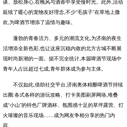
谈、放松身心,在晚风与酒香中享受慢时光。此外,活动
延续了暖心的宠物友好理念,不少“毛孩子”在草地上撒
欢,为啤酒节增添了温情与趣味。
蓬勃的青春活力、多元的潮流文化,为济南的夜生
活增添全新色彩,也让这座沉稳内敛的北方古城不断展
现时尚新潮的一面。据不完全统计,本届啤酒节现场中
青年人占比超过七成,青年群体成为参与主体。
不仅如此,借助社交平台,济南奥体精酿啤酒节持续
出圈:各式各样的游玩攻略、打卡美图刷屏网络,堆叠
成“小山”的特色厂牌酒杯、氛围感十足的草坪露营、灯
火璀璨的音乐现场……成为网友争相分享的热门内
容。