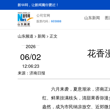
公司官网
山东新闻
图
股票代码：
603888
山东频道
>
新闻
> 正文
2026
花香
06/02
12:06:23
来源：济南日报
六月来袭，夏意渐浓，济南正式
红、鲜果挂满枝头，清甜果香弥漫
盎然，成为市民纳凉放空、近郊微