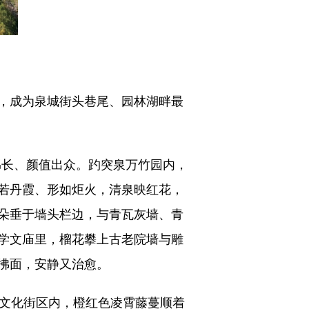
，成为泉城街头巷尾、园林湖畔最
绵长、颜值出众。趵突泉万竹园内，
若丹霞、形如炬火，清泉映红花，
朵垂于墙头栏边，与青瓦灰墙、青
学文庙里，榴花攀上古老院墙与雕
拂面，安静又治愈。
文化街区内，橙红色凌霄藤蔓顺着