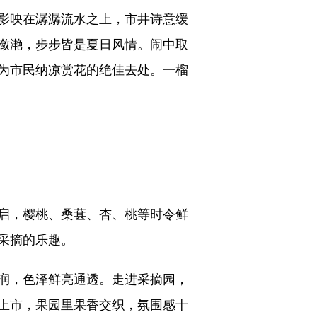
影映在潺潺流水之上，市井诗意缓
潋滟，步步皆是夏日风情。闹中取
为市民纳凉赏花的绝佳去处。一榴
启，樱桃、桑葚、杏、桃等时令鲜
采摘的乐趣。
润，色泽鲜亮通透。走进采摘园，
上市，果园里果香交织，氛围感十