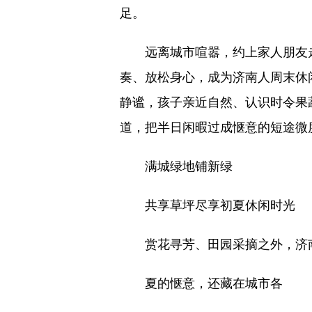
足。
远离城市喧嚣，约上家人朋友走
奏、放松身心，成为济南人周末休
静谧，孩子亲近自然、认识时令果
道，把半日闲暇过成惬意的短途微
满城绿地铺新绿
共享草坪尽享初夏休闲时光
赏花寻芳、田园采摘之外，济
夏的惬意，还藏在城市各