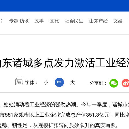
片
专题·访谈
政事
文旅
社会民生
山东产经
文娱
山东诸城多点发力激活工业经
字体：
小
中
大
分享到：
处涌动着工业经济的强劲热潮。今年一季度，诸城市实现
市581家规模以上工业企业完成总产值351.3亿元，同比
底盘稳、韧性足，从规模扩张转向质效跃升的真实写照。