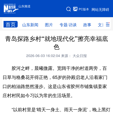
山东频道
手机版
PC版本
网站无障碍
网站地图
首页
山东新闻
图片
专题·访谈
政事
文旅
青岛探路乡村“就地现代化”擦亮幸福底
学习进行时
高层
时政
人事
色
国际
财经
网评
港澳
2026-06-03 16:02:04
来源： 大众日报
台湾
思客智库
全球连线
教育
胶河之畔，晨曦微露。宽阔干净的村道两旁，百
科技
科普
体育
文化
日草与格桑花开得正艳，65岁的孙殿启老人沿着家门
健康
军事
访谈
视频
口的柏油路悠然漫步。这是山东省胶州市铺集镇姜家
图片
中央文件
金融
汽车
庄村村民如今习以为常的生活场景。
食品
人居
信息化
乡村振兴
“以前村里是‘晴天一身土、雨天一身泥’，晚上黑灯
溯源中国
城市
旅游
能源