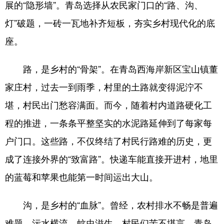
展的“隐形墙”。青岛选择从农民家门口的“路、沟、
灯”破题，一砖一瓦地补齐短板，夯实乡村现代化的底
English
Español
Français
عربى
座。
Русский язык
日本語
한국어
Deutsch
Português
路，是乡村的“骨架”。在青岛西海岸新区宝山镇董
家庄村，过去一到雨季，村里的土路就变得泥泞不
堪，村民出门愁容满面。而今，随着村内道路硬化工
程的推进，一条条平整坚实的水泥路延伸到了每家每
户门口。这些路，不仅终结了村民行路难的历史，更
成了连接外界的“致富路”。快递车能直接开进村，地里
的蓝莓和苹果也能第一时间运出大山。
沟，是乡村的“血脉”。曾经，农村排水不畅是普遍
难题，污水横流、蚊虫滋生，村民们苦不堪言。青岛