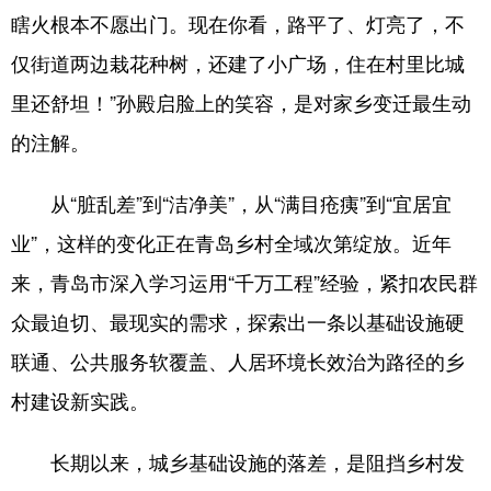
瞎火根本不愿出门。现在你看，路平了、灯亮了，不
会展
彩票
娱乐
时尚
仅街道两边栽花种树，还建了小广场，住在村里比城
悦读
公益
书画
一带一路
里还舒坦！”孙殿启脸上的笑容，是对家乡变迁最生动
亚太网
上市公司
投教基地
的注解。
从“脏乱差”到“洁净美”，从“满目疮痍”到“宜居宜
地方频道
业”，这样的变化正在青岛乡村全域次第绽放。近年
首页
山东新闻
图片
专题·访谈
来，青岛市深入学习运用“千万工程”经验，紧扣农民群
政事
文旅
社会民生
山东产经
众最迫切、最现实的需求，探索出一条以基础设施硬
联通、公共服务软覆盖、人居环境长效治为路径的乡
文娱
融媒秀
地市
科教
村建设新实践。
健康
微视齐鲁
长期以来，城乡基础设施的落差，是阻挡乡村发
多语种频道