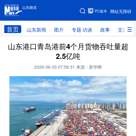
山东频道
手机版
PC版本
网站无障碍
网站地图
首页
山东新闻
图片
专题·访谈
政事
文旅
山东港口青岛港前4个月货物吞吐量超
学习进行时
高层
时政
人事
2.5亿吨
国际
财经
网评
港澳
2026-06-03 07:56:31
来源：新华网
台湾
思客智库
全球连线
教育
科技
科普
体育
文化
健康
军事
访谈
视频
图片
中央文件
金融
汽车
食品
人居
信息化
乡村振兴
溯源中国
城市
旅游
能源