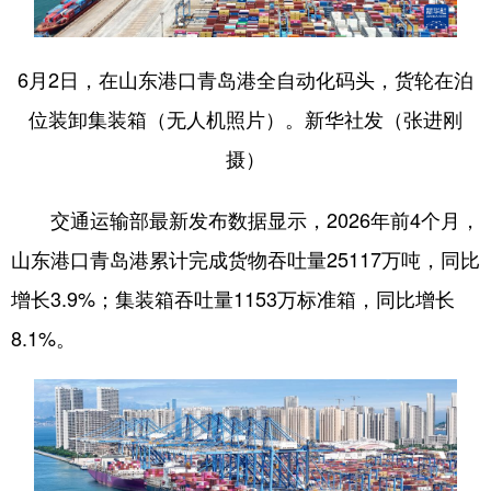
会展
彩票
娱乐
时尚
6月2日，在山东港口青岛港全自动化码头，货轮在泊
悦读
公益
书画
一带一路
位装卸集装箱（无人机照片）。新华社发（张进刚
亚太网
上市公司
投教基地
摄）
地方频道
交通运输部最新发布数据显示，2026年前4个月，
山东港口青岛港累计完成货物吞吐量25117万吨，同比
首页
山东新闻
图片
专题·访谈
增长3.9%；集装箱吞吐量1153万标准箱，同比增长
政事
文旅
社会民生
山东产经
8.1%。
文娱
融媒秀
地市
科教
健康
微视齐鲁
多语种频道