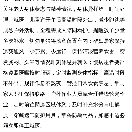
关注老人身体状态与精神情况，身体异样第一时间处
English
Español
Français
عربى
理、就医；儿童避开午后高温时段外出，减少跑跳等
Русский язык
日本語
한국어
剧烈户外活动，全程需成人陪同看护。提醒孩子少量
Deutsch
Português
多次补水，切勿单独将孩童留置车内；孕妇居家保持
凉爽通风，少劳累、少远行。保持清淡营养饮食，突
发胸闷、头晕等情况即刻休息并就医；慢病患者要严
格遵照医嘱按时服药，定时监测身体指标。高温时段
不外出、规律作息不熬夜，管控日常饮食禁忌，常与
家人邻里保持联络；户外作业人员应合理错峰轮岗作
业，定时前往阴凉区域休憩；及时补充水分与电解
质，穿戴透气防护用具，常备防暑药品，如感不适必
须立即停工就医。