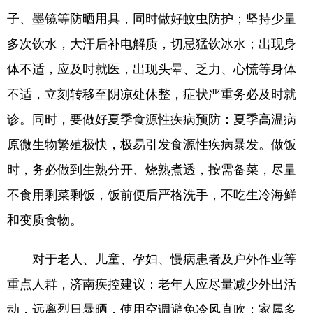
子、墨镜等防晒用具，同时做好蚊虫防护；坚持少量
会展
彩票
娱乐
时尚
多次饮水，大汗后补电解质，切忌猛饮冰水；出现身
悦读
公益
书画
一带一路
体不适，应及时就医，出现头晕、乏力、心慌等身体
亚太网
上市公司
投教基地
不适，立刻转移至阴凉处休整，症状严重务必及时就
诊。同时，要做好夏季食源性疾病预防：夏季高温病
地方频道
原微生物繁殖极快，极易引发食源性疾病暴发。做饭
时，务必做到生熟分开、烧熟煮透，按需备菜，尽量
首页
山东新闻
图片
专题·访谈
不食用剩菜剩饭，饭前便后严格洗手，不吃生冷海鲜
政事
文旅
社会民生
山东产经
和变质食物。
文娱
融媒秀
地市
科教
对于老人、儿童、孕妇、慢病患者及户外作业等
健康
微视齐鲁
重点人群，济南疾控建议：老年人应尽量减少外出活
动，远离烈日暴晒，使用空调避免冷风直吹；家属多
多语种频道