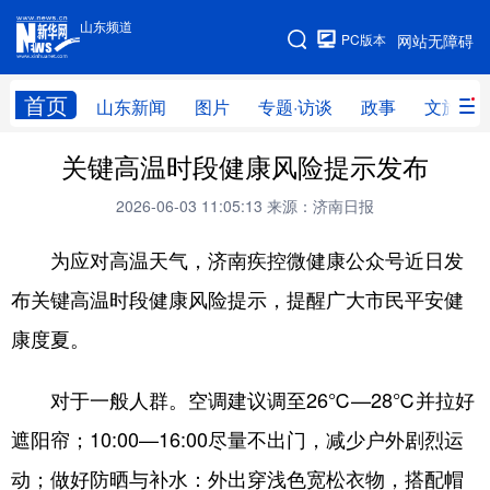
山东频道
手机版
PC版本
网站无障碍
网站地图
首页
山东新闻
图片
专题·访谈
政事
文旅
关键高温时段健康风险提示发布
学习进行时
高层
时政
人事
2026-06-03 11:05:13
来源：济南日报
国际
财经
网评
港澳
为应对高温天气，济南疾控微健康公众号近日发
台湾
思客智库
全球连线
教育
布关键高温时段健康风险提示，提醒广大市民平安健
科技
科普
体育
文化
康度夏。
健康
军事
访谈
视频
图片
中央文件
金融
汽车
对于一般人群。空调建议调至26℃—28℃并拉好
遮阳帘；10:00—16:00尽量不出门，减少户外剧烈运
食品
人居
信息化
乡村振兴
动；做好防晒与补水：外出穿浅色宽松衣物，搭配帽
溯源中国
城市
旅游
能源