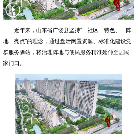
会展
彩票
娱乐
时尚
悦读
公益
书画
一带一路
近年来，山东省广饶县坚持“一社区一特色、一阵
亚太网
上市公司
投教基地
地一亮点”的理念，通过盘活闲置资源、标准化建设党
群服务驿站，将治理阵地与便民服务精准延伸至居民
地方频道
家门口。
首页
山东新闻
图片
专题·访谈
政事
文旅
社会民生
山东产经
文娱
融媒秀
地市
科教
健康
微视齐鲁
多语种频道