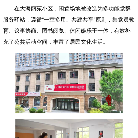
在大海丽苑小区，闲置场地被改造为多功能党群
English
Español
Français
عربى
服务驿站，遵循“一室多用、共建共享”原则，集党员教
Русский язык
日本語
한국어
育、议事协商、图书阅览、休闲娱乐于一体，有效补
Deutsch
Português
充了公共活动空间，丰富了居民文化生活。