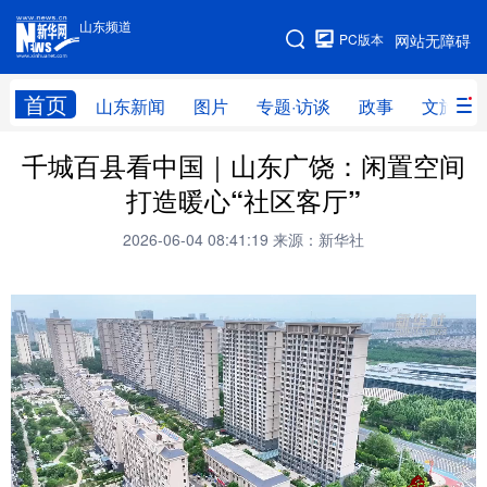
山东频道
手机版
PC版本
网站无障碍
网站地图
首页
山东新闻
图片
专题·访谈
政事
文旅
千城百县看中国｜山东广饶：闲置空间
学习进行时
高层
时政
人事
打造暖心“社区客厅”
国际
财经
网评
港澳
2026-06-04 08:41:19
来源：新华社
台湾
思客智库
全球连线
教育
科技
科普
体育
文化
健康
军事
访谈
视频
图片
中央文件
金融
汽车
食品
人居
信息化
乡村振兴
溯源中国
城市
旅游
能源