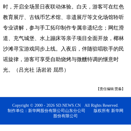
时，开启全场景日夜联动体验。白天，游客可在红色
会展
彩票
娱乐
时尚
教育展厅、古钱币艺术馆、非遗展厅等文化场馆聆听
悦读
公益
书画
一带一路
专业讲解，参与手工拓印制作专属非遗纪念；网红滑
亚太网
上市公司
投教基地
道、充气城堡、水上蹦床等亲子项目全面开放，椰林
沙滩寻宝游戏同步上线。入夜后，伴随驻唱歌手的民
地方频道
谣旋律，游客可享受自助烧烤与微醺特调的惬意时
光。（吕光社 汤岩岩 屈昂）
首页
山东新闻
图片
专题·访谈
政事
文旅
社会民生
山东产经
【责任编辑:贾淼】
文娱
融媒秀
地市
科教
Copyright © 2000 - 2026 SD.NEWS.CN All Rights Reserved.
健康
微视齐鲁
制作单位：新华网股份有限公司山东分公司 版权所有 新华网
股份有限公司
多语种频道