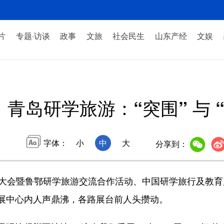
片
专题·访谈
政事
文旅
社会民生
山东产经
文娱
青岛研学旅游：“突围” 与 
字体：
小
中
大
分享到：
会暨鲁鄂研学旅游交流合作活动、中国研学旅行及教育产
展中心内人声鼎沸，各路展台前人头攒动。