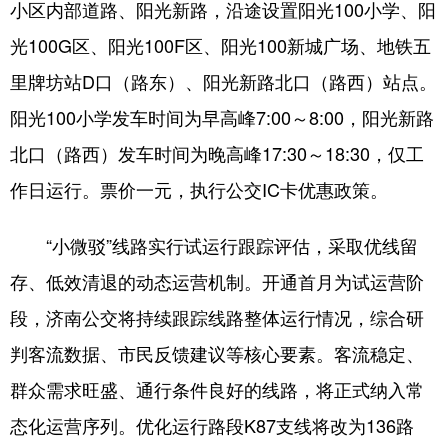
小区内部道路、阳光新路，沿途设置阳光100小学、阳
光100G区、阳光100F区、阳光100新城广场、地铁五
English
Español
Français
عربى
里牌坊站D口（路东）、阳光新路北口（路西）站点。
Русский язык
日本語
한국어
阳光100小学发车时间为早高峰7:00～8:00，阳光新路
Deutsch
Português
北口（路西）发车时间为晚高峰17:30～18:30，仅工
作日运行。票价一元，执行公交IC卡优惠政策。
“小微驳”线路实行试运行跟踪评估，采取优线留
存、低效清退的动态运营机制。开通首月为试运营阶
段，济南公交将持续跟踪线路整体运行情况，综合研
判客流数据、市民反馈建议等核心要素。客流稳定、
群众需求旺盛、通行条件良好的线路，将正式纳入常
态化运营序列。优化运行路段K87支线将改为136路