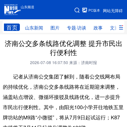
山东频道
手机版
PC版本
网站无障碍
网站地图
首页
山东新闻
图片
专题·访谈
政事
文旅
济南公交多条线路优化调整 提升市民出
学习进行时
高层
时政
人事
行便利性
国际
财经
网评
港澳
2026-07-08 16:07:50
来源：济南时报
台湾
思客智库
全球连线
教育
记者从济南公交集团了解到，随着公交线网布局
科技
科普
体育
文化
的持续优化，济南公交多条线路将在近期迎来调整，
健康
军事
访谈
视频
涵盖站点增设、微循环接驳及线路优化，进一步提升
图片
中央文件
金融
汽车
市民出行便利性。其中，由阳光100小学开往地铁五里
食品
人居
信息化
乡村振兴
牌坊站的M9路“小微驳”，将从7月9日起试运行；K87
溯源中国
城市
旅游
能源