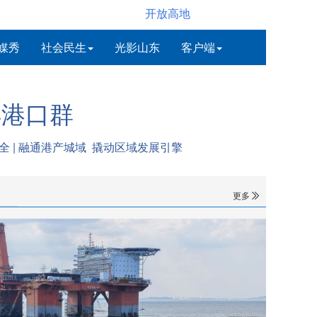
开放高地
媒秀
社会民生
光影山东
客户端
洋港口群
全 | 融通港产城域 撬动区域发展引擎
更多