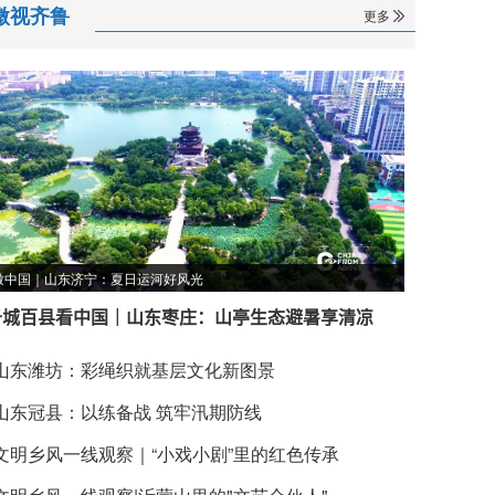
微视齐鲁
更多
瞰中国｜山东济宁：夏日运河好风光
千城百县看中国｜山东枣庄：山亭生态避暑享清凉
山东潍坊：彩绳织就基层文化新图景
山东冠县：以练备战 筑牢汛期防线
文明乡风一线观察｜“小戏小剧”里的红色传承