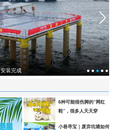
山东博物馆举办
中国
6种可能很伤脚的“网红
鞋”，很多人天天穿
小巷寻宝｜废弃坑塘如何