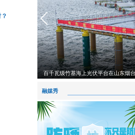
射？
“西北有高楼——西夏历史文化展”在
融媒秀