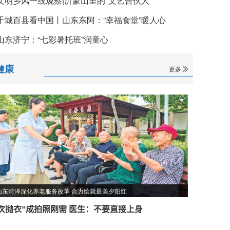
文明乡风一线观察|沂蒙山里的"文艺合伙人"
千城百县看中国丨山东东阿：“幸福食堂”暖人心
山东济宁：“七彩暑托班”润童心
健康
更多
山东菏泽深化养老服务改革 合力绘就最美夕阳红
“次抛衣”成拍照刚需 医生：不要直接上身