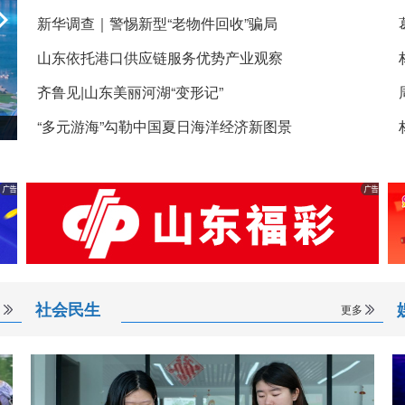
新华调查｜警惕新型“老物件回收”骗局
山东依托港口供应链服务优势产业观察
齐鲁见|山东美丽河湖“变形记”
“多元游海”勾勒中国夏日海洋经济新图景
经济大省调研行
社会民生
多
更多