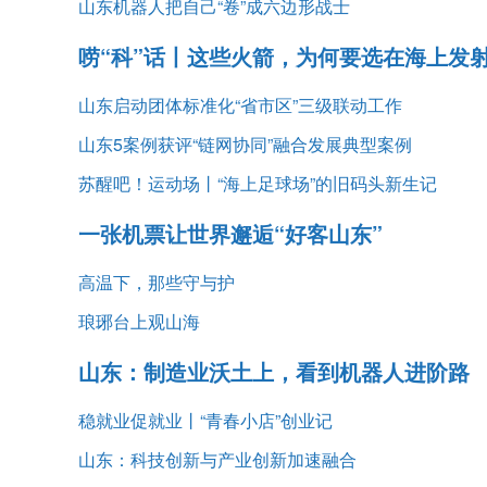
山东机器人把自己“卷”成六边形战士
唠“科”话丨这些火箭，为何要选在海上发
山东启动团体标准化“省市区”三级联动工作
山东5案例获评“链网协同”融合发展典型案例
苏醒吧！运动场丨“海上足球场”的旧码头新生记
一张机票让世界邂逅“好客山东”
海上光伏平台在山东烟台安装完成
高温下，那些守与护
琅琊台上观山海
山东：制造业沃土上，看到机器人进阶路
稳就业促就业丨“青春小店”创业记
山东：科技创新与产业创新加速融合