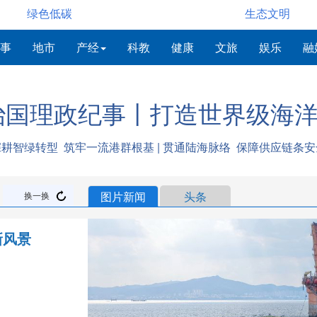
绿色低碳
生态文明
事
地市
产经
科教
健康
文旅
娱乐
融
治国理政纪事丨打造世界级海
深耕智绿转型 筑牢一流港群根基 | 贯通陆海脉络 保障供应链条安
图片新闻
头条
换一换
新风景