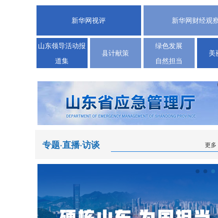
新华网视评
新华网财经观
山东领导活动报
绿色发展
县计献策
美
道集
自然担当
专题·直播·访谈
更多