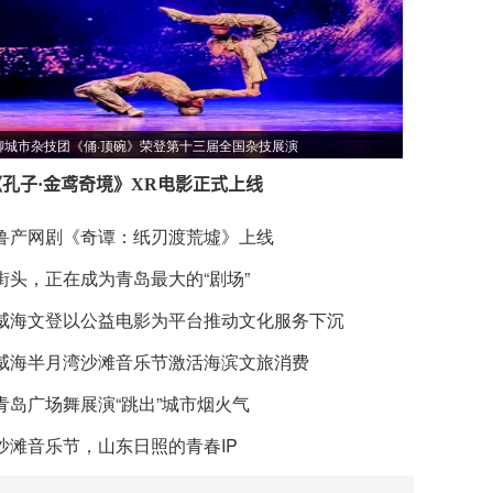
聊城市杂技团《俑·顶碗》荣登第十三届全国杂技展演
《孔子·金鸢奇境》XR电影正式上线
鲁产网剧《奇谭：纸刃渡荒墟》上线
街头，正在成为青岛最大的“剧场”
威海文登以公益电影为平台推动文化服务下沉
威海半月湾沙滩音乐节激活海滨文旅消费
青岛广场舞展演“跳出”城市烟火气
沙滩音乐节，山东日照的青春IP